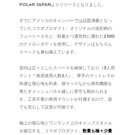
POLeR JAPANよりリリースとなりました。
すでにアメリカのキャンパーでは話題沸騰となっ
ていたコラボプロダクト。オリジナルの迷彩柄の
フューリーカモと、軽量かつ通気性に優れた210D
のナイロンボディを使用し、デザインはもちろん
スペックも兼ね備えています。
室内は広々としたスペースを確保しており（3人用
テント＊推奨使用人数2人）、厚手のマットレスが
快適な寝心地を約束。寝そべりながら換気機能を
果たすメッシュパネル越しに星空も眺められま
す。工具不要の車両マウントが付属するので、誰
でも安心して設置が可能です。
極上の寝心地とワンランク上のキャンプスタイル
を確立する、コラボプロダクト。
数量も極々少量