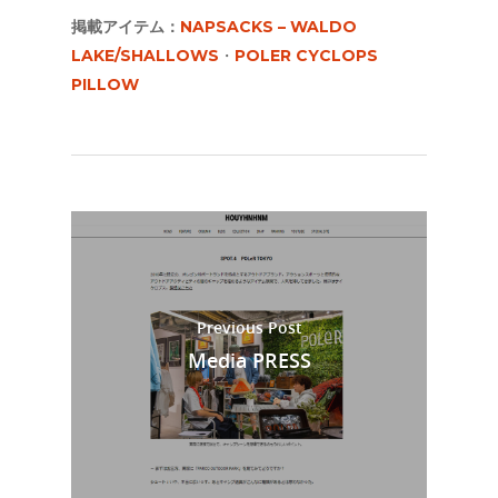
掲載アイテム：
NAPSACKS – WALDO
LAKE/SHALLOWS
・
POLER CYCLOPS
PILLOW
Previous Post
Media PRESS